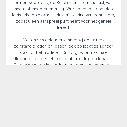
binnen Nederland, de Benelux en internationaal, van
haven tot eindbestemming. Wij bieden een complete
logistieke oplossing, inclusief inklaring van containers,
zodat u één aanspreekpunt heeft voor het gehele
traject.
Met onze sideloader kunnen wij containers
zelfstandig laden en lossen, ook op locaties zonder
kraan of hefmiddelen. Dit zorgt voor maximale
flexibiliteit en een efficiënte afhandeling op locatie.
Onze sideloader kan ieder type container laden ook,
high cube containers en 45ft containers.
Naast regulier containertransport verzorgen wij ook
het vervoer van buitenmaatse en afwijkende
containers. Deze worden veilig en vakkundig
vervoerd op een semi-dieplader of eurodieplader,
afhankelijk van afmetingen, gewicht en specifieke
eisen. Indien nodig denken wij mee over
routeplanning, vergunningen en begeleiding.