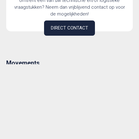
omtrent een van uw technische en/of logistieke
vraagstukken? Neem dan vrijblijvend contact op voor
de mogelijkheden!
DIRECT CONTACT
Movements
De mensen van Chr. Vermeer Movements demonteren,
verhuizen én plaatsen machines op uw nieuwe locatie.
Kostbare apparatuur die wij met zorg en aandacht
verplaatsen. Daarvoor zetten we een team van specialisten in,
waaronder speciaal opgeleide chauffeurs en monteurs. Dat
gebeurt altijd in goed overleg en hechte samenwerking met de
klant. Niet door alleen te vertrouwen op onze ervaring, maar
ook op onze hoogwaardige kennis en kunde. Daarmee maken
wij het verschil. Service en zekerheid tot in de puntjes. Daarin
gaan we ver. Letterlijk als dat nodig blijkt. Een waardevolle